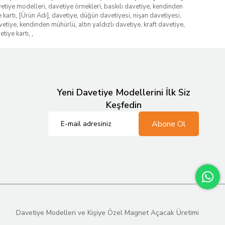
etiye modelleri
,
davetiye örnekleri
,
baskılı davetiye
,
kendinden
 kartı
,
[Ürün Adı]
,
davetiye
,
düğün davetiyesi
,
nişan davetiyesi
,
vetiye
,
kendinden mühürlü
,
altın yaldızlı davetiye
,
kraft davetiye
,
etiye kartı
,
,
Yeni Davetiye Modellerini İlk Siz
Keşfedin
Abone Ol
Davetiye Modelleri ve Kişiye Özel Magnet Açacak Üretimi