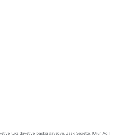
vetiye
,
lüks davetiye
,
baskılı davetiye
,
Baskı Sepette
,
[Ürün Adı]
,