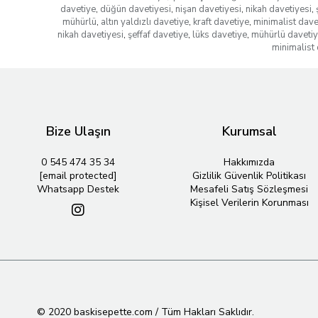
davetiye
,
düğün davetiyesi
,
nişan davetiyesi
,
nikah davetiyesi
,
mühürlü
,
altın yaldızlı davetiye
,
kraft davetiye
,
minimalist dave
nikah davetiyesi
,
şeffaf davetiye
,
lüks davetiye
,
mühürlü daveti
minimalist 
Bize Ulaşın
Kurumsal
0 545 474 35 34
Hakkımızda
[email protected]
Gizlilik Güvenlik Politikası
Whatsapp Destek
Mesafeli Satış Sözleşmesi
Kişisel Verilerin Korunması
© 2020 baskisepette.com / Tüm Hakları Saklıdır.