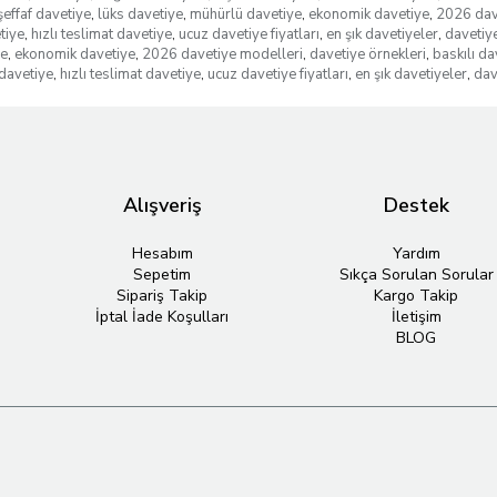
şeffaf davetiye
,
lüks davetiye
,
mühürlü davetiye
,
ekonomik davetiye
,
2026 dav
tiye
,
hızlı teslimat davetiye
,
ucuz davetiye fiyatları
,
en şık davetiyeler
,
davetiye
ye
,
ekonomik davetiye
,
2026 davetiye modelleri
,
davetiye örnekleri
,
baskılı da
davetiye
,
hızlı teslimat davetiye
,
ucuz davetiye fiyatları
,
en şık davetiyeler
,
dav
Alışveriş
Destek
Hesabım
Yardım
Sepetim
Sıkça Sorulan Sorular
Sipariş Takip
Kargo Takip
İptal İade Koşulları
İletişim
BLOG