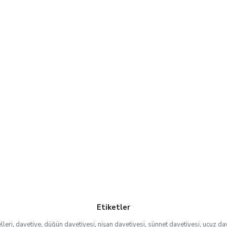
Etiketler
lleri
,
davetiye
,
düğün davetiyesi
,
nişan davetiyesi
,
sünnet davetiyesi
,
ucuz da