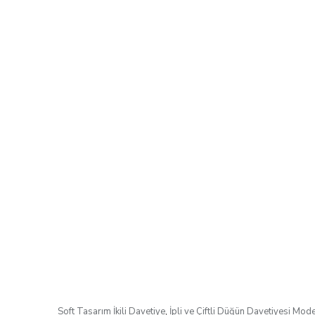
Soft Tasarım İkili Davetiye
,
İpli ve Çiftli Düğün Davetiyesi Mode