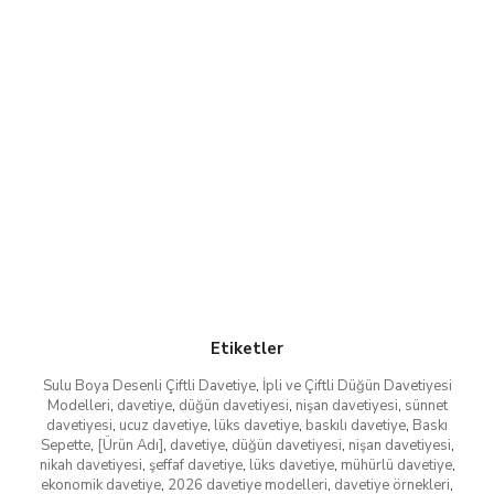
Etiketler
Sulu Boya Desenli Çiftli Davetiye
,
İpli ve Çiftli Düğün Davetiyesi
Modelleri
,
davetiye
,
düğün davetiyesi
,
nişan davetiyesi
,
sünnet
davetiyesi
,
ucuz davetiye
,
lüks davetiye
,
baskılı davetiye
,
Baskı
Sepette
,
[Ürün Adı]
,
davetiye
,
düğün davetiyesi
,
nişan davetiyesi
,
nikah davetiyesi
,
şeffaf davetiye
,
lüks davetiye
,
mühürlü davetiye
,
ekonomik davetiye
,
2026 davetiye modelleri
,
davetiye örnekleri
,