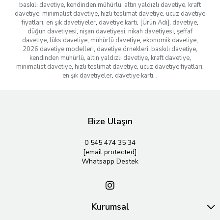
baskılı davetiye
,
kendinden mühürlü
,
altın yaldızlı davetiye
,
kraft
davetiye
,
minimalist davetiye
,
hızlı teslimat davetiye
,
ucuz davetiye
fiyatları
,
en şık davetiyeler
,
davetiye kartı
,
[Ürün Adı]
,
davetiye
,
düğün davetiyesi
,
nişan davetiyesi
,
nikah davetiyesi
,
şeffaf
davetiye
,
lüks davetiye
,
mühürlü davetiye
,
ekonomik davetiye
,
2026 davetiye modelleri
,
davetiye örnekleri
,
baskılı davetiye
,
kendinden mühürlü
,
altın yaldızlı davetiye
,
kraft davetiye
,
minimalist davetiye
,
hızlı teslimat davetiye
,
ucuz davetiye fiyatları
,
en şık davetiyeler
,
davetiye kartı
,
,
Bize Ulaşın
0 545 474 35 34
[email protected]
Whatsapp Destek
Kurumsal