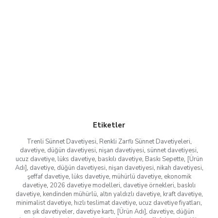
Etiketler
Trenli Sünnet Davetiyesi
,
Renkli Zarflı Sünnet Davetiyeleri
,
davetiye
,
düğün davetiyesi
,
nişan davetiyesi
,
sünnet davetiyesi
,
ucuz davetiye
,
lüks davetiye
,
baskılı davetiye
,
Baskı Sepette
,
[Ürün
Adı]
,
davetiye
,
düğün davetiyesi
,
nişan davetiyesi
,
nikah davetiyesi
,
şeffaf davetiye
,
lüks davetiye
,
mühürlü davetiye
,
ekonomik
davetiye
,
2026 davetiye modelleri
,
davetiye örnekleri
,
baskılı
davetiye
,
kendinden mühürlü
,
altın yaldızlı davetiye
,
kraft davetiye
,
minimalist davetiye
,
hızlı teslimat davetiye
,
ucuz davetiye fiyatları
,
en şık davetiyeler
,
davetiye kartı
,
[Ürün Adı]
,
davetiye
,
düğün