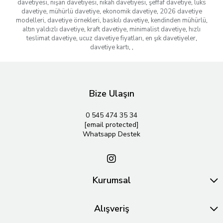
davetiyesi
,
nişan davetiyesi
,
nikah davetiyesi
,
şeffaf davetiye
,
lüks
davetiye
,
mühürlü davetiye
,
ekonomik davetiye
,
2026 davetiye
modelleri
,
davetiye örnekleri
,
baskılı davetiye
,
kendinden mühürlü
,
altın yaldızlı davetiye
,
kraft davetiye
,
minimalist davetiye
,
hızlı
teslimat davetiye
,
ucuz davetiye fiyatları
,
en şık davetiyeler
,
davetiye kartı
,
,
Bize Ulaşın
0 545 474 35 34
[email protected]
Whatsapp Destek
Kurumsal
Alışveriş