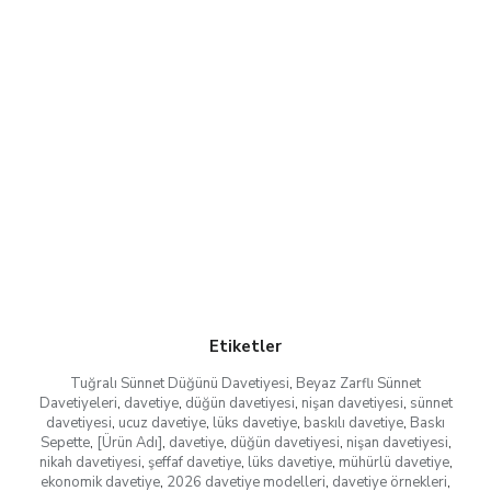
Etiketler
Tuğralı Sünnet Düğünü Davetiyesi
,
Beyaz Zarflı Sünnet
Davetiyeleri
,
davetiye
,
düğün davetiyesi
,
nişan davetiyesi
,
sünnet
davetiyesi
,
ucuz davetiye
,
lüks davetiye
,
baskılı davetiye
,
Baskı
Sepette
,
[Ürün Adı]
,
davetiye
,
düğün davetiyesi
,
nişan davetiyesi
,
nikah davetiyesi
,
şeffaf davetiye
,
lüks davetiye
,
mühürlü davetiye
,
ekonomik davetiye
,
2026 davetiye modelleri
,
davetiye örnekleri
,