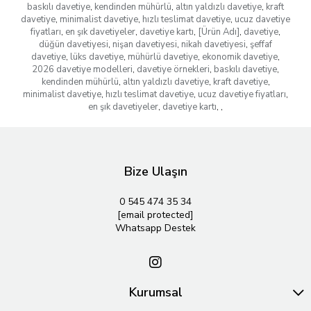
baskılı davetiye
,
kendinden mühürlü
,
altın yaldızlı davetiye
,
kraft
davetiye
,
minimalist davetiye
,
hızlı teslimat davetiye
,
ucuz davetiye
fiyatları
,
en şık davetiyeler
,
davetiye kartı
,
[Ürün Adı]
,
davetiye
,
düğün davetiyesi
,
nişan davetiyesi
,
nikah davetiyesi
,
şeffaf
davetiye
,
lüks davetiye
,
mühürlü davetiye
,
ekonomik davetiye
,
2026 davetiye modelleri
,
davetiye örnekleri
,
baskılı davetiye
,
kendinden mühürlü
,
altın yaldızlı davetiye
,
kraft davetiye
,
minimalist davetiye
,
hızlı teslimat davetiye
,
ucuz davetiye fiyatları
,
en şık davetiyeler
,
davetiye kartı
,
,
Bize Ulaşın
0 545 474 35 34
[email protected]
Whatsapp Destek
Kurumsal