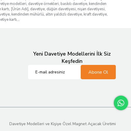
etiye modelleri
,
davetiye örnekleri
,
baskılı davetiye
,
kendinden
 kartı
,
[Ürün Adı]
,
davetiye
,
düğün davetiyesi
,
nişan davetiyesi
,
vetiye
,
kendinden mühürlü
,
altın yaldızlı davetiye
,
kraft davetiye
,
etiye kartı
,
,
Yeni Davetiye Modellerini İlk Siz
Keşfedin
Abone Ol
Davetiye Modelleri ve Kişiye Özel Magnet Açacak Üretimi