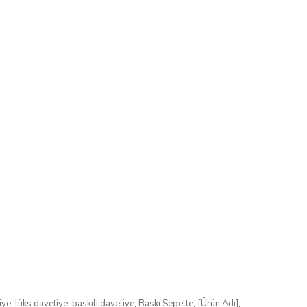
iye
,
lüks davetiye
,
baskılı davetiye
,
Baskı Sepette
,
[Ürün Adı]
,