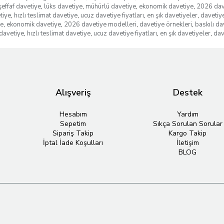
şeffaf davetiye
,
lüks davetiye
,
mühürlü davetiye
,
ekonomik davetiye
,
2026 dav
tiye
,
hızlı teslimat davetiye
,
ucuz davetiye fiyatları
,
en şık davetiyeler
,
davetiye
ye
,
ekonomik davetiye
,
2026 davetiye modelleri
,
davetiye örnekleri
,
baskılı da
davetiye
,
hızlı teslimat davetiye
,
ucuz davetiye fiyatları
,
en şık davetiyeler
,
dav
Alışveriş
Destek
Hesabım
Yardım
Sepetim
Sıkça Sorulan Sorular
Sipariş Takip
Kargo Takip
İptal İade Koşulları
İletişim
BLOG