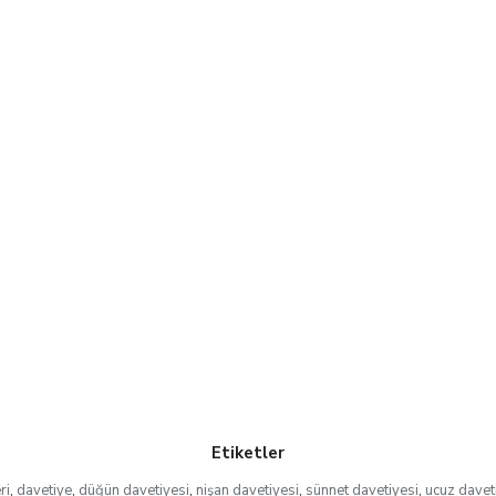
Etiketler
ri
,
davetiye
,
düğün davetiyesi
,
nişan davetiyesi
,
sünnet davetiyesi
,
ucuz davet