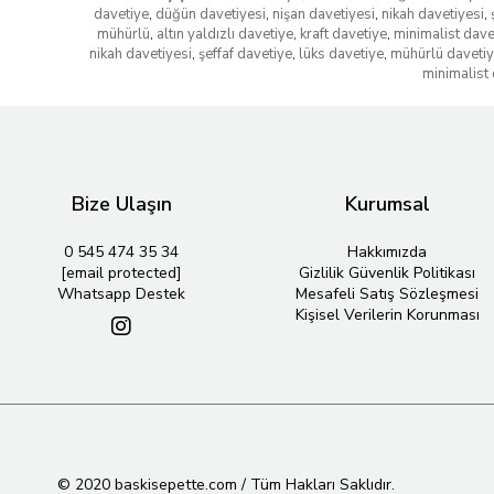
davetiye
,
düğün davetiyesi
,
nişan davetiyesi
,
nikah davetiyesi
,
mühürlü
,
altın yaldızlı davetiye
,
kraft davetiye
,
minimalist dave
nikah davetiyesi
,
şeffaf davetiye
,
lüks davetiye
,
mühürlü daveti
minimalist 
Bize Ulaşın
Kurumsal
0 545 474 35 34
Hakkımızda
[email protected]
Gizlilik Güvenlik Politikası
Whatsapp Destek
Mesafeli Satış Sözleşmesi
Kişisel Verilerin Korunması
© 2020 baskisepette.com / Tüm Hakları Saklıdır.