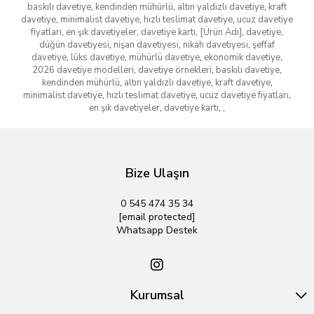
baskılı davetiye
,
kendinden mühürlü
,
altın yaldızlı davetiye
,
kraft
davetiye
,
minimalist davetiye
,
hızlı teslimat davetiye
,
ucuz davetiye
fiyatları
,
en şık davetiyeler
,
davetiye kartı
,
[Ürün Adı]
,
davetiye
,
düğün davetiyesi
,
nişan davetiyesi
,
nikah davetiyesi
,
şeffaf
davetiye
,
lüks davetiye
,
mühürlü davetiye
,
ekonomik davetiye
,
2026 davetiye modelleri
,
davetiye örnekleri
,
baskılı davetiye
,
kendinden mühürlü
,
altın yaldızlı davetiye
,
kraft davetiye
,
minimalist davetiye
,
hızlı teslimat davetiye
,
ucuz davetiye fiyatları
,
en şık davetiyeler
,
davetiye kartı
,
,
Bize Ulaşın
0 545 474 35 34
[email protected]
Whatsapp Destek
Kurumsal