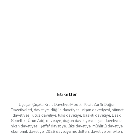
Etiketler
Uçuşan Çiçekli Kraft Davetiye Modeli
,
Kraft Zarflı Düğün
Davetiyeleri
,
davetiye
,
düğün davetiyesi
,
nişan davetiyesi
,
sünnet
davetiyesi
,
ucuz davetiye
,
lüks davetiye
,
baskılı davetiye
,
Baskı
Sepette
,
[Ürün Adı]
,
davetiye
,
düğün davetiyesi
,
nişan davetiyesi
,
nikah davetiyesi
,
şeffaf davetiye
,
lüks davetiye
,
mühürlü davetiye
,
ekonomik davetiye
,
2026 davetiye modelleri
,
davetiye örnekleri
,