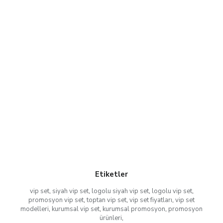
Etiketler
vip set
,
siyah vip set
,
logolu siyah vip set
,
logolu vip set
,
promosyon vip set
,
toptan vip set
,
vip set fiyatları
,
vip set
modelleri
,
kurumsal vip set
,
kurumsal promosyon
,
promosyon
ürünleri
,