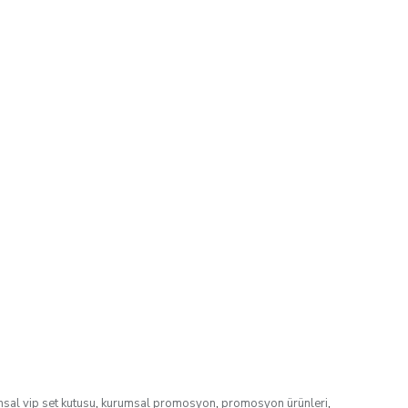
sal vip set kutusu
,
kurumsal promosyon
,
promosyon ürünleri
,