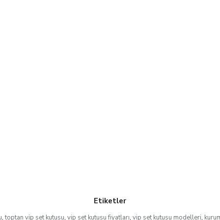
Etiketler
u
,
toptan vip set kutusu
,
vip set kutusu fiyatları
,
vip set kutusu modelleri
,
kurum