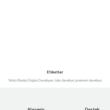
Etiketler
Yaldız Baskılı Düğün Davetiyesi
,
lüks davetiye
,
premium davetiye
,
Alışveriş
Destek