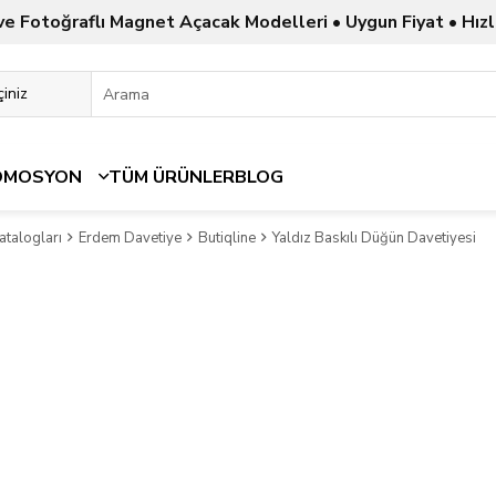
ve Fotoğraflı Magnet Açacak Modelleri • Uygun Fiyat • Hızl
OMOSYON
TÜM ÜRÜNLER
BLOG
atalogları
Erdem Davetiye
Butiqline
Yaldız Baskılı Düğün Davetiyesi