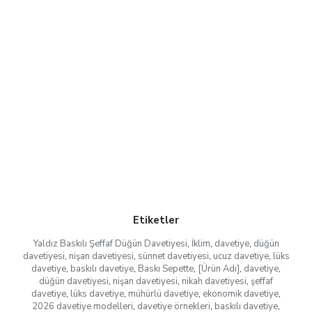
Etiketler
Yaldız Baskılı Şeffaf Düğün Davetiyesi
,
İklim
,
davetiye
,
düğün
davetiyesi
,
nişan davetiyesi
,
sünnet davetiyesi
,
ucuz davetiye
,
lüks
davetiye
,
baskılı davetiye
,
Baskı Sepette
,
[Ürün Adı]
,
davetiye
,
düğün davetiyesi
,
nişan davetiyesi
,
nikah davetiyesi
,
şeffaf
davetiye
,
lüks davetiye
,
mühürlü davetiye
,
ekonomik davetiye
,
2026 davetiye modelleri
,
davetiye örnekleri
,
baskılı davetiye
,