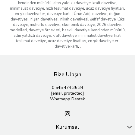
kendinden mühürlü
,
altın yaldızlı davetiye
,
kraft davetiye
,
minimalist davetiye
,
hızlı teslimat davetiye
,
ucuz davetiye fiyatları
,
en şık davetiyeler
,
davetiye kartı
,
[Ürün Adı]
,
davetiye
,
düğün
davetiyesi
,
nişan davetiyesi
,
nikah davetiyesi
,
şeffaf davetiye
,
lüks
davetiye
,
mühürlü davetiye
,
ekonomik davetiye
,
2026 davetiye
modelleri
,
davetiye örnekleri
,
baskılı davetiye
,
kendinden mühürlü
,
altın yaldızlı davetiye
,
kraft davetiye
,
minimalist davetiye
,
hızlı
teslimat davetiye
,
ucuz davetiye fiyatları
,
en şık davetiyeler
,
davetiye kartı
,
,
Bize Ulaşın
0 545 474 35 34
[email protected]
Whatsapp Destek
Kurumsal