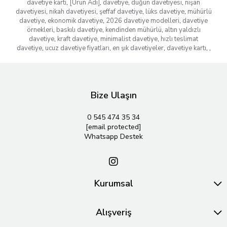
davetiye kartı
,
[Ürün Adı]
,
davetiye
,
düğün davetiyesi
,
nişan
davetiyesi
,
nikah davetiyesi
,
şeffaf davetiye
,
lüks davetiye
,
mühürlü
davetiye
,
ekonomik davetiye
,
2026 davetiye modelleri
,
davetiye
örnekleri
,
baskılı davetiye
,
kendinden mühürlü
,
altın yaldızlı
davetiye
,
kraft davetiye
,
minimalist davetiye
,
hızlı teslimat
davetiye
,
ucuz davetiye fiyatları
,
en şık davetiyeler
,
davetiye kartı
,
,
Bize Ulaşın
0 545 474 35 34
[email protected]
Whatsapp Destek
Kurumsal
Alışveriş