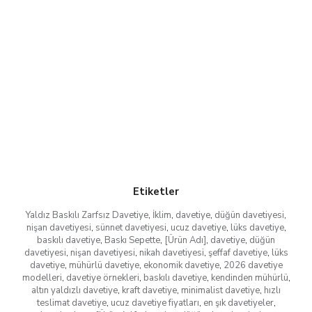
Etiketler
Yaldız Baskılı Zarfsız Davetiye
,
İklim
,
davetiye
,
düğün davetiyesi
,
nişan davetiyesi
,
sünnet davetiyesi
,
ucuz davetiye
,
lüks davetiye
,
baskılı davetiye
,
Baskı Sepette
,
[Ürün Adı]
,
davetiye
,
düğün
davetiyesi
,
nişan davetiyesi
,
nikah davetiyesi
,
şeffaf davetiye
,
lüks
davetiye
,
mühürlü davetiye
,
ekonomik davetiye
,
2026 davetiye
modelleri
,
davetiye örnekleri
,
baskılı davetiye
,
kendinden mühürlü
,
altın yaldızlı davetiye
,
kraft davetiye
,
minimalist davetiye
,
hızlı
teslimat davetiye
,
ucuz davetiye fiyatları
,
en şık davetiyeler
,