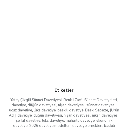
Etiketler
Yatay Çizgili Sünnet Davetiyesi
,
Renkli Zarflı Sünnet Davetiyeleri
,
davetiye
,
düğün davetiyesi
,
nişan davetiyesi
,
sünnet davetiyesi
,
ucuz davetiye
,
lüks davetiye
,
baskılı davetiye
,
Baskı Sepette
,
[Ürün
Adı]
,
davetiye
,
düğün davetiyesi
,
nişan davetiyesi
,
nikah davetiyesi
,
şeffaf davetiye
,
lüks davetiye
,
mühürlü davetiye
,
ekonomik
davetiye
,
2026 davetiye modelleri
,
davetiye örnekleri
,
baskılı