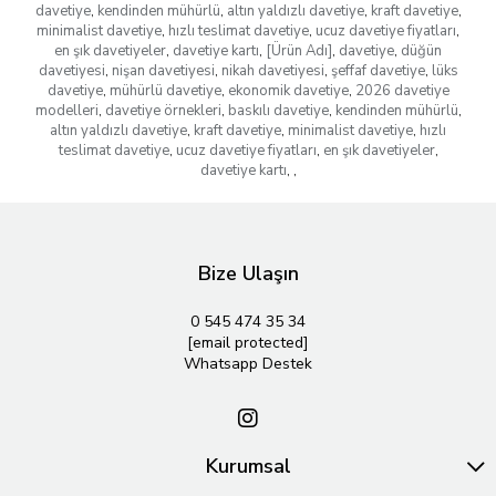
davetiye
,
kendinden mühürlü
,
altın yaldızlı davetiye
,
kraft davetiye
,
minimalist davetiye
,
hızlı teslimat davetiye
,
ucuz davetiye fiyatları
,
en şık davetiyeler
,
davetiye kartı
,
[Ürün Adı]
,
davetiye
,
düğün
davetiyesi
,
nişan davetiyesi
,
nikah davetiyesi
,
şeffaf davetiye
,
lüks
davetiye
,
mühürlü davetiye
,
ekonomik davetiye
,
2026 davetiye
modelleri
,
davetiye örnekleri
,
baskılı davetiye
,
kendinden mühürlü
,
altın yaldızlı davetiye
,
kraft davetiye
,
minimalist davetiye
,
hızlı
teslimat davetiye
,
ucuz davetiye fiyatları
,
en şık davetiyeler
,
davetiye kartı
,
,
Bize Ulaşın
0 545 474 35 34
[email protected]
Whatsapp Destek
Kurumsal