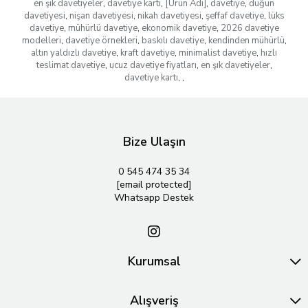
en şık davetiyeler
,
davetiye kartı
,
[Ürün Adı]
,
davetiye
,
düğün
davetiyesi
,
nişan davetiyesi
,
nikah davetiyesi
,
şeffaf davetiye
,
lüks
davetiye
,
mühürlü davetiye
,
ekonomik davetiye
,
2026 davetiye
modelleri
,
davetiye örnekleri
,
baskılı davetiye
,
kendinden mühürlü
,
altın yaldızlı davetiye
,
kraft davetiye
,
minimalist davetiye
,
hızlı
teslimat davetiye
,
ucuz davetiye fiyatları
,
en şık davetiyeler
,
davetiye kartı
,
,
Bize Ulaşın
0 545 474 35 34
[email protected]
Whatsapp Destek
Kurumsal
Alışveriş