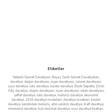
Etiketler
Yelkenli Sünnet Davetiyesi
,
Beyaz Zarflı Sünnet Davetiyeleri
,
davetiye
,
düğün davetiyesi
,
nişan davetiyesi
,
sünnet davetiyesi
,
ucuz davetiye
,
lüks davetiye
,
baskılı davetiye
,
Baskı Sepette
,
[Ürün
Adı]
,
davetiye
,
düğün davetiyesi
,
nişan davetiyesi
,
nikah davetiyesi
,
şeffaf davetiye
,
lüks davetiye
,
mühürlü davetiye
,
ekonomik
davetiye
,
2026 davetiye modelleri
,
davetiye örnekleri
,
baskılı
davetiye
,
kendinden mühürlü
,
altın yaldızlı davetiye
,
kraft davetiye
,
minimalist davetiye
,
hızlı teslimat davetiye
,
ucuz davetiye fiyatları
,