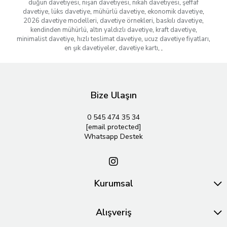
düğün davetiyesi
,
nişan davetiyesi
,
nikah davetiyesi
,
şeffaf
davetiye
,
lüks davetiye
,
mühürlü davetiye
,
ekonomik davetiye
,
2026 davetiye modelleri
,
davetiye örnekleri
,
baskılı davetiye
,
kendinden mühürlü
,
altın yaldızlı davetiye
,
kraft davetiye
,
minimalist davetiye
,
hızlı teslimat davetiye
,
ucuz davetiye fiyatları
,
en şık davetiyeler
,
davetiye kartı
,
,
Bize Ulaşın
0 545 474 35 34
[email protected]
Whatsapp Destek
Kurumsal
Alışveriş