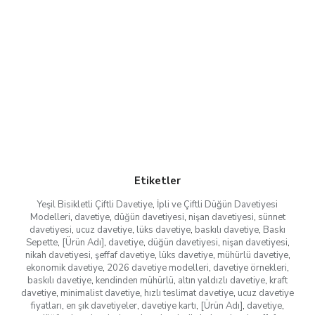
Etiketler
Yeşil Bisikletli Çiftli Davetiye
,
İpli ve Çiftli Düğün Davetiyesi
Modelleri
,
davetiye
,
düğün davetiyesi
,
nişan davetiyesi
,
sünnet
davetiyesi
,
ucuz davetiye
,
lüks davetiye
,
baskılı davetiye
,
Baskı
Sepette
,
[Ürün Adı]
,
davetiye
,
düğün davetiyesi
,
nişan davetiyesi
,
nikah davetiyesi
,
şeffaf davetiye
,
lüks davetiye
,
mühürlü davetiye
,
ekonomik davetiye
,
2026 davetiye modelleri
,
davetiye örnekleri
,
baskılı davetiye
,
kendinden mühürlü
,
altın yaldızlı davetiye
,
kraft
davetiye
,
minimalist davetiye
,
hızlı teslimat davetiye
,
ucuz davetiye
fiyatları
,
en şık davetiyeler
,
davetiye kartı
,
[Ürün Adı]
,
davetiye
,