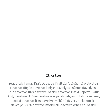
Etiketler
Yeşil Çiçek Temalı Kraft Davetiye
,
Kraft Zarflı Düğün Davetiyeleri
,
davetiye
,
düğün davetiyesi
,
nişan davetiyesi
,
sünnet davetiyesi
,
ucuz davetiye
,
lüks davetiye
,
baskılı davetiye
,
Baskı Sepette
,
[Ürün
Adı]
,
davetiye
,
düğün davetiyesi
,
nişan davetiyesi
,
nikah davetiyesi
,
şeffaf davetiye
,
lüks davetiye
,
mühürlü davetiye
,
ekonomik
davetiye
,
2026 davetiye modelleri
,
davetiye örnekleri
,
baskılı