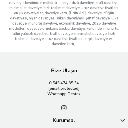
davetiye
,
kendinden mühürlü
,
altın yaldızlı davetiye
,
kraft davetiye
,
minimalist davetiye
,
hızlı teslimat davetiye
,
ucuz davetiye fiyatları
,
en şık davetiyeler
,
davetiye kartı
,
[Ürün Adı]
,
davetiye
,
düğün
davetiyesi
,
nişan davetiyesi
,
nikah davetiyesi
,
şeffaf davetiye
,
lüks
davetiye
,
mühürlü davetiye
,
ekonomik davetiye
,
2026 davetiye
modelleri
,
davetiye örnekleri
,
baskılı davetiye
,
kendinden mühürlü
,
altın yaldızlı davetiye
,
kraft davetiye
,
minimalist davetiye
,
hızlı
teslimat davetiye
,
ucuz davetiye fiyatları
,
en şık davetiyeler
,
davetiye kartı
,
,
Bize Ulaşın
0 545 474 35 34
[email protected]
Whatsapp Destek
Kurumsal