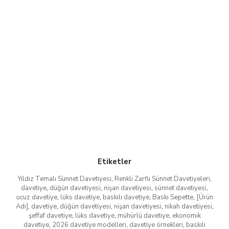
Etiketler
Yıldız Temalı Sünnet Davetiyesi
,
Renkli Zarflı Sünnet Davetiyeleri
,
davetiye
,
düğün davetiyesi
,
nişan davetiyesi
,
sünnet davetiyesi
,
ucuz davetiye
,
lüks davetiye
,
baskılı davetiye
,
Baskı Sepette
,
[Ürün
Adı]
,
davetiye
,
düğün davetiyesi
,
nişan davetiyesi
,
nikah davetiyesi
,
şeffaf davetiye
,
lüks davetiye
,
mühürlü davetiye
,
ekonomik
davetiye
,
2026 davetiye modelleri
,
davetiye örnekleri
,
baskılı