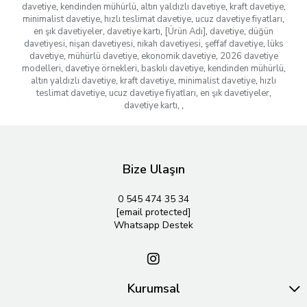
davetiye
,
kendinden mühürlü
,
altın yaldızlı davetiye
,
kraft davetiye
,
minimalist davetiye
,
hızlı teslimat davetiye
,
ucuz davetiye fiyatları
,
en şık davetiyeler
,
davetiye kartı
,
[Ürün Adı]
,
davetiye
,
düğün
davetiyesi
,
nişan davetiyesi
,
nikah davetiyesi
,
şeffaf davetiye
,
lüks
davetiye
,
mühürlü davetiye
,
ekonomik davetiye
,
2026 davetiye
modelleri
,
davetiye örnekleri
,
baskılı davetiye
,
kendinden mühürlü
,
altın yaldızlı davetiye
,
kraft davetiye
,
minimalist davetiye
,
hızlı
teslimat davetiye
,
ucuz davetiye fiyatları
,
en şık davetiyeler
,
davetiye kartı
,
,
Bize Ulaşın
0 545 474 35 34
[email protected]
Whatsapp Destek
Kurumsal