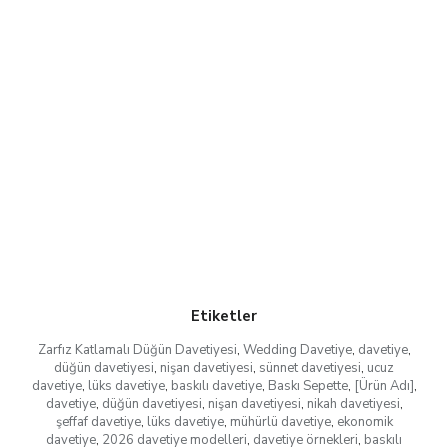
Etiketler
Zarfız Katlamalı Düğün Davetiyesi
,
Wedding Davetiye
,
davetiye
,
düğün davetiyesi
,
nişan davetiyesi
,
sünnet davetiyesi
,
ucuz
davetiye
,
lüks davetiye
,
baskılı davetiye
,
Baskı Sepette
,
[Ürün Adı]
,
davetiye
,
düğün davetiyesi
,
nişan davetiyesi
,
nikah davetiyesi
,
şeffaf davetiye
,
lüks davetiye
,
mühürlü davetiye
,
ekonomik
davetiye
,
2026 davetiye modelleri
,
davetiye örnekleri
,
baskılı