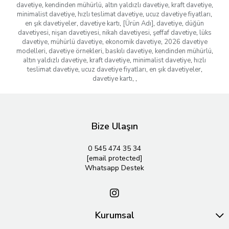
davetiye
,
kendinden mühürlü
,
altın yaldızlı davetiye
,
kraft davetiye
,
minimalist davetiye
,
hızlı teslimat davetiye
,
ucuz davetiye fiyatları
,
en şık davetiyeler
,
davetiye kartı
,
[Ürün Adı]
,
davetiye
,
düğün
davetiyesi
,
nişan davetiyesi
,
nikah davetiyesi
,
şeffaf davetiye
,
lüks
davetiye
,
mühürlü davetiye
,
ekonomik davetiye
,
2026 davetiye
modelleri
,
davetiye örnekleri
,
baskılı davetiye
,
kendinden mühürlü
,
altın yaldızlı davetiye
,
kraft davetiye
,
minimalist davetiye
,
hızlı
teslimat davetiye
,
ucuz davetiye fiyatları
,
en şık davetiyeler
,
davetiye kartı
,
,
Bize Ulaşın
0 545 474 35 34
[email protected]
Whatsapp Destek
Kurumsal